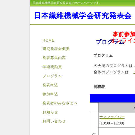
日本繊維機械学会研究発表会のホームページです。
日本繊維機械学会研究発表会
メニュー
事前参
オンラ
HOME
プログラム
研究発表会概要
プログラム
発表募集内容
各会場のプログラムは，
学術奨励賞
全体のプログラムは
プログラム
発表申込
日程表
参加申込
発表者のみなさまへ
お知らせ
ナノファイバー
お問い合わせ
(10:00～11:00)
午