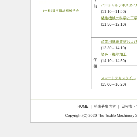
関連リンク
バーチャルテキスタイ
前
(一社)日本繊維機械学会
(11:10～11:50)
繊維機械の科学と工
(11:50～12:10)
産業用繊維資材およ
(13:30～14:10)
染色・機能加工
午
(14:10～14:50)
後
スマートテキスタイル
(15:00～16:20)
HOME
｜
発表募集内容
｜
日程表・
Copyright (C) 2020 The Textile Mechinery 